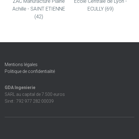
ZAC Manufacture Plaine
Ecole Centrale de Lyon -
Achille - SAINT ETIENNE
ECULLY (69)
(42)
Mentions légales
Politique de confidentialité
GDA Ingenierie
SARL au capital de 7.500 euros
Siret : 792 977 282 00039